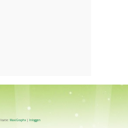
isatie:
MaxiGraphx
|
Inloggen