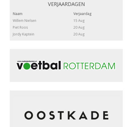
VERJAARDAGEN
Naam
Verjaardag
Willem Nielsen
15 Aug
Piet Roos
20 Aug
Jordy Kaptein
20 Aug