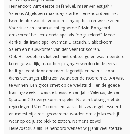
Heinenoord wint eerste oefenduel, maar verliest Jahir
Valerius Afgelopen maandag startte Heinenoord aan het
tweede blok van de voorbereiding op het nieuwe seizoen.
Voorzitter en communicatiegoeroe Edwin Boogaard
omschreef het vertoonde spel als “oogstrelend”. Mede
dankzij dit fraaie spel kwamen Dieterich, Slabbekoorn,
Salem en nieuwkomer Van der Veer tot scoren.
Ook Hellevoetsluis liet zich niet onbetuigd en was meerdere
keren gevaarlijk, maar hun pogingen werden in de eerste
helft gekeerd door doelman Hagendijk en na rust door
diens vervanger Elkhuizen waardoor de Noord met 0-4 wist
te winnen. Een grote smet op de wedstrijd – en de goede
trainingsweek – was de blessure van Jahir Valerius, de van
Spartaan ’20 overgekomen speler. Na een botsing met de
regio legend Van Dommelen raakte hij zwaar geblesseerd
en moest hij direct geopereerd worden om zijn knieschijf
weer op de juiste plek te zetten. Namens zowel
Hellevoetsluis als Heinenoord wensen wij Jahir veel sterkte