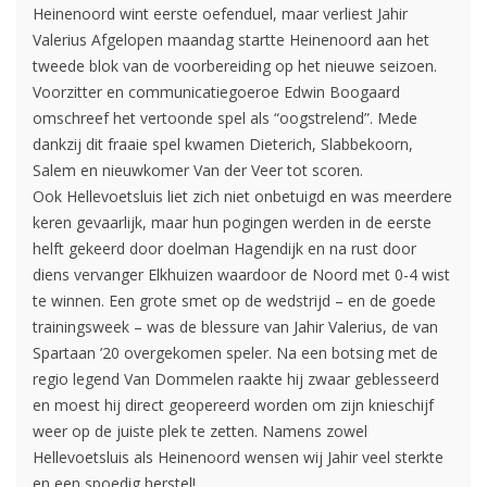
Heinenoord wint eerste oefenduel, maar verliest Jahir
Valerius Afgelopen maandag startte Heinenoord aan het
tweede blok van de voorbereiding op het nieuwe seizoen.
Voorzitter en communicatiegoeroe Edwin Boogaard
omschreef het vertoonde spel als “oogstrelend”. Mede
dankzij dit fraaie spel kwamen Dieterich, Slabbekoorn,
Salem en nieuwkomer Van der Veer tot scoren.
Ook Hellevoetsluis liet zich niet onbetuigd en was meerdere
keren gevaarlijk, maar hun pogingen werden in de eerste
helft gekeerd door doelman Hagendijk en na rust door
diens vervanger Elkhuizen waardoor de Noord met 0-4 wist
te winnen. Een grote smet op de wedstrijd – en de goede
trainingsweek – was de blessure van Jahir Valerius, de van
Spartaan ’20 overgekomen speler. Na een botsing met de
regio legend Van Dommelen raakte hij zwaar geblesseerd
en moest hij direct geopereerd worden om zijn knieschijf
weer op de juiste plek te zetten. Namens zowel
Hellevoetsluis als Heinenoord wensen wij Jahir veel sterkte
en een spoedig herstel!